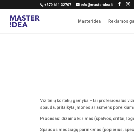
+370 611 32707
info@masteridea.lt
Masteridea
Reklamos g
Vizitinių kortelių gamyba – tai profesionalus vizi
spauda, pritaikyta įmonės ar asmens poreikiam
Procesas: d
izaino kūrimas (spalvos, šriftai, log
Spaudos medžiagų parinkimas (popierius, speci