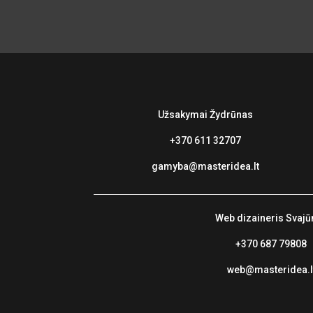
Užsakymai
Žydrūnas
+370 611 32707
gamyba@masteridea.lt
Web
dizaineris Svajū
+370 687 79808
web@masteridea.l