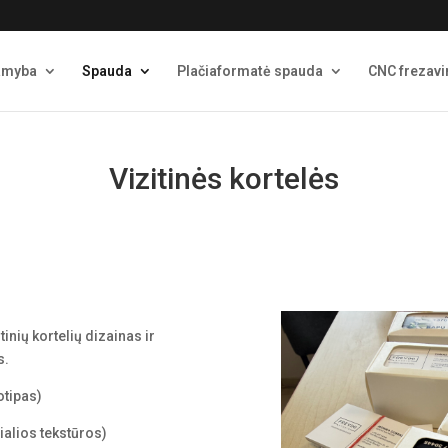
amyba
Spauda
Plačiaformatė spauda
CNC frezav
Vizitinės kortelės
tinių kortelių dizainas ir
s.
otipas)
alios tekstūros)