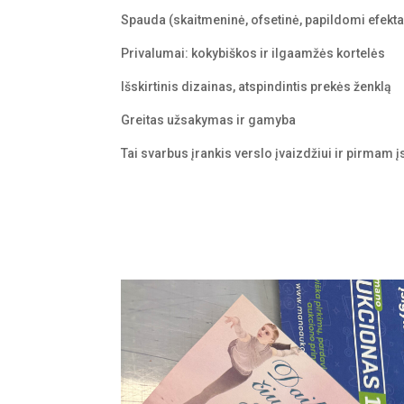
Spauda (skaitmeninė, ofsetinė, papildomi efekta
Privalumai: k
okybiškos ir ilgaamžės kortelės
Išskirtinis dizainas, atspindintis prekės ženklą
Greitas užsakymas ir gamyba
Tai svarbus įrankis verslo įvaizdžiui ir pirmam į