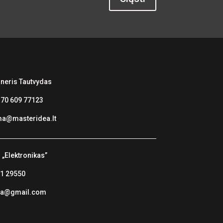
ineris Tautvydas
70 609 77123
ma@masteridea.lt
B
„Elektronikas”
11 29550
iga@gmail.com