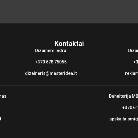
Kontaktai
Dizainerė Indra
Diza
+370 678 75055
+3
dizaineris@masteridea.lt
rekla
nas
Buhalterija M
+370 6
t
apskaita.sm