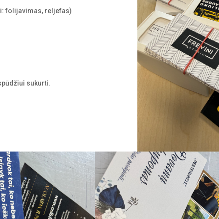
i:
folijavimas
, reljefas)
spūdžiui sukurti.